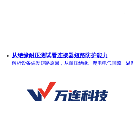
从绝缘耐压测试看连接器短路防护能力
解析设备偶发短路原因，从耐压绝缘、爬电电气间隙、温