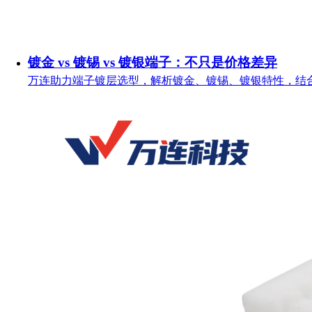
镀金 vs 镀锡 vs 镀银端子：不只是价格差异
万连助力端子镀层选型，解析镀金、镀锡、镀银特性，结