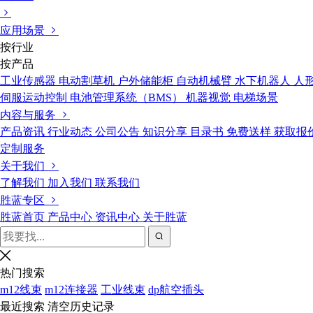
应用场景
按行业
按产品
工业传感器
电动割草机
户外储能柜
自动机械臂
水下机器人
人
伺服运动控制
电池管理系统（BMS）
机器视觉
电梯场景
内容与服务
产品资讯
行业动态
公司公告
知识分享
目录书
免费送样
获取报
定制服务
关于我们
了解我们
加入我们
联系我们
胜蓝专区
胜蓝首页
产品中心
资讯中心
关于胜蓝
热门搜索
m12线束
m12连接器
工业线束
dp航空插头
最近搜索
清空历史记录