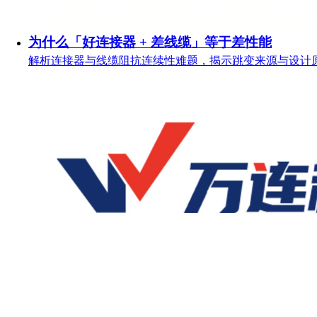
为什么「好连接器 + 差线缆」等于差性能
解析连接器与线缆阻抗连续性难题，揭示跳变来源与设计