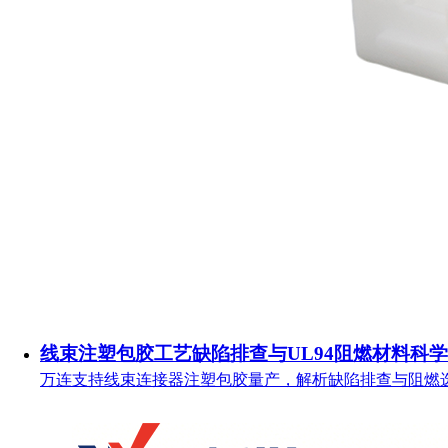
线束注塑包胶工艺缺陷排查与UL94阻燃材料科
万连支持线束连接器注塑包胶量产，解析缺陷排查与阻燃