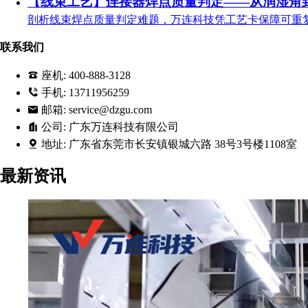
【线束工艺】连接器焊点质量判定——从润湿角
剖析线束焊点质量判定难题，万连科技凭工艺卡保障可重
联系我们
座机:
400-888-3128
手机:
13711956259
邮箱:
service@dzgu.com
公司:
广东万连科技有限公司
地址:
广东省东莞市长安镇银城六路 38号3号楼1108室
最新资讯