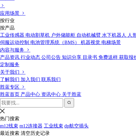
应用场景
按行业
按产品
工业传感器
电动割草机
户外储能柜
自动机械臂
水下机器人
人
伺服运动控制
电池管理系统（BMS）
机器视觉
电梯场景
内容与服务
产品资讯
行业动态
公司公告
知识分享
目录书
免费送样
获取报
定制服务
关于我们
了解我们
加入我们
联系我们
胜蓝专区
胜蓝首页
产品中心
资讯中心
关于胜蓝
热门搜索
m12线束
m12连接器
工业线束
dp航空插头
最近搜索
清空历史记录