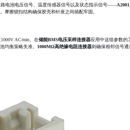
余路电池电压信号、温度传感器信号以及状态指示信号——
A200
。摩擦锁扣结构确保胶壳和针座之间插配牢固。
0V AC/min。在
储能BMS电压采样连接器
应用中这组参数的
电池均衡策略失准。
1000MΩ高绝缘电阻连接器
则确保相邻信号通道