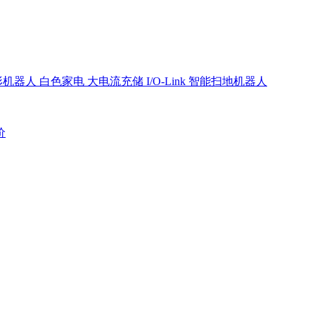
形机器人
白色家电
大电流充储
I/O-Link
智能扫地机器人
价