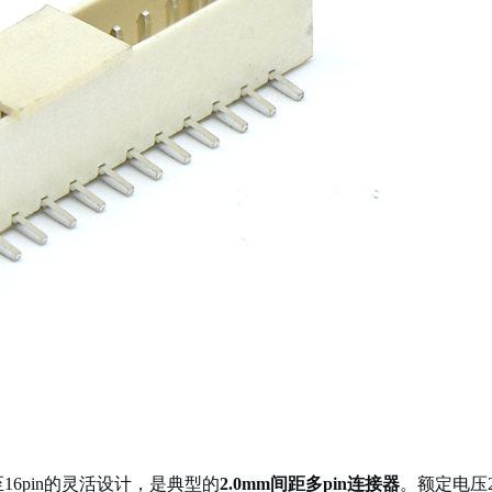
2至16pin的灵活设计，是典型的
2.0mm间距多pin连接器
。额定电压