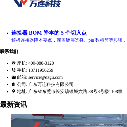
连接器 BOM 降本的 5 个切入点
解析连接器降本要点，涵盖镀层选择、pin 数精简等步骤
联系我们
座机:
400-888-3128
手机:
13711956259
邮箱:
service@dzgu.com
公司:
广东万连科技有限公司
地址:
广东省东莞市长安镇银城六路 38号3号楼1108室
最新资讯