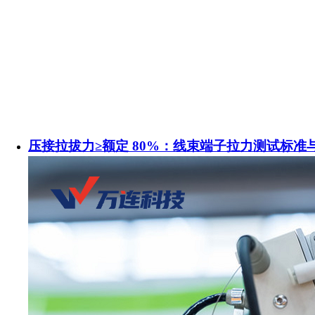
压接拉拔力≥额定 80%：线束端子拉力测试标准