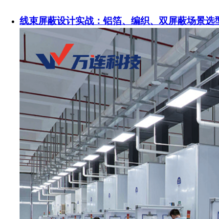
线束屏蔽设计实战：铝箔、编织、双屏蔽场景选