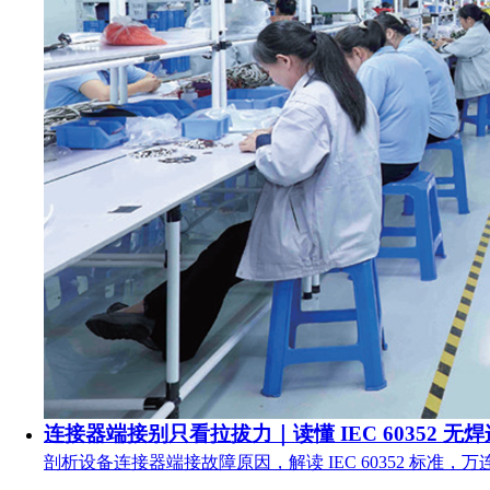
连接器端接别只看拉拔力｜读懂 IEC 60352 无
剖析设备连接器端接故障原因，解读 IEC 60352 标准