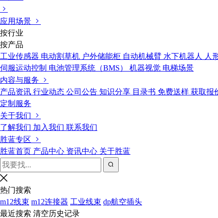
应用场景
按行业
按产品
工业传感器
电动割草机
户外储能柜
自动机械臂
水下机器人
人
伺服运动控制
电池管理系统（BMS）
机器视觉
电梯场景
内容与服务
产品资讯
行业动态
公司公告
知识分享
目录书
免费送样
获取报
定制服务
关于我们
了解我们
加入我们
联系我们
胜蓝专区
胜蓝首页
产品中心
资讯中心
关于胜蓝
热门搜索
m12线束
m12连接器
工业线束
dp航空插头
最近搜索
清空历史记录