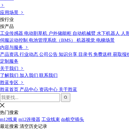
应用场景
按行业
按产品
工业传感器
电动割草机
户外储能柜
自动机械臂
水下机器人
人
伺服运动控制
电池管理系统（BMS）
机器视觉
电梯场景
内容与服务
产品资讯
行业动态
公司公告
知识分享
目录书
免费送样
获取报
定制服务
关于我们
了解我们
加入我们
联系我们
胜蓝专区
胜蓝首页
产品中心
资讯中心
关于胜蓝
热门搜索
m12线束
m12连接器
工业线束
dp航空插头
最近搜索
清空历史记录