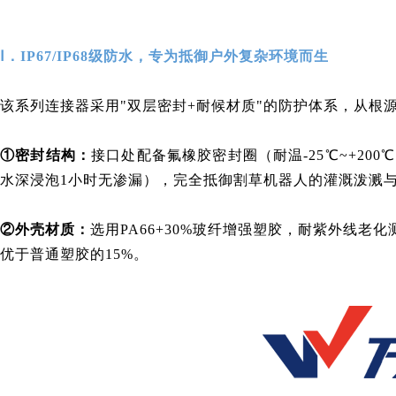
Ⅰ．
IP67/IP68级防水
，
专为
抵御户外复杂环境
而生
该系列连接器采用"双层密封+耐候材质"的防护体系，从根
①
密封结构：
接口处配备氟橡胶密封圈（耐温-25℃~+200
水深浸泡1小时无渗漏），完全抵御割草机器人的灌溉泼溅
②
外壳材质：
选用PA66+30%玻纤增强塑胶，耐紫外线老
优于普通塑胶的15%。