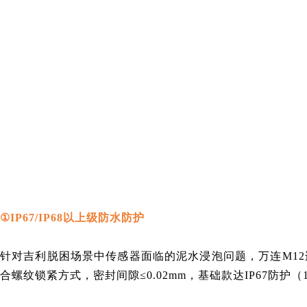
①
IP67/IP68
以上
级防水防护
针对吉利脱困场景中传感器面临的泥水浸泡问题，万连M12连
合螺纹锁紧方式，密封间隙≤0.02mm，基础款达IP67防护（