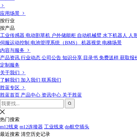
应用场景
按行业
按产品
工业传感器
电动割草机
户外储能柜
自动机械臂
水下机器人
人
伺服运动控制
电池管理系统（BMS）
机器视觉
电梯场景
内容与服务
产品资讯
行业动态
公司公告
知识分享
目录书
免费送样
获取报
定制服务
关于我们
了解我们
加入我们
联系我们
胜蓝专区
胜蓝首页
产品中心
资讯中心
关于胜蓝
热门搜索
m12线束
m12连接器
工业线束
dp航空插头
最近搜索
清空历史记录