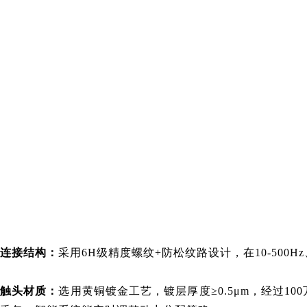
连接结构：
采用6H级精度螺纹+防松纹路设计，在10-50
触头材质：
选用黄铜镀金工艺，镀层厚度≥0.5μm，经过1