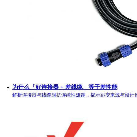
为什么「好连接器 + 差线缆」等于差性能
解析连接器与线缆阻抗连续性难题，揭示跳变来源与设计