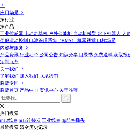
应用场景
按行业
按产品
工业传感器
电动割草机
户外储能柜
自动机械臂
水下机器人
人
伺服运动控制
电池管理系统（BMS）
机器视觉
电梯场景
内容与服务
产品资讯
行业动态
公司公告
知识分享
目录书
免费送样
获取报
定制服务
关于我们
了解我们
加入我们
联系我们
胜蓝专区
胜蓝首页
产品中心
资讯中心
关于胜蓝
热门搜索
m12线束
m12连接器
工业线束
dp航空插头
最近搜索
清空历史记录