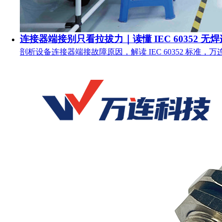
连接器端接别只看拉拔力｜读懂 IEC 60352 无
剖析设备连接器端接故障原因，解读 IEC 60352 标准