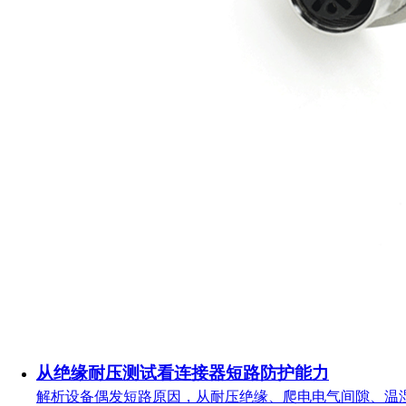
从绝缘耐压测试看连接器短路防护能力
解析设备偶发短路原因，从耐压绝缘、爬电电气间隙、温