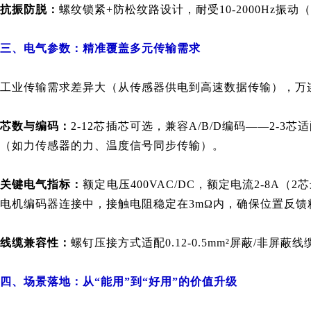
抗振防脱：
螺纹锁紧+防松纹路设计，耐受10-2000Hz
三、电气参数：精准覆盖多元传输需求
工业传输需求差异大（从传感器供电到高速数据传输），
万
芯数与编码：
2-12芯插芯可选，兼容A/B/D编码——2-3芯
（如力传感器的力、温度信号同步传输）。
关键电气指标：
额定电压400VAC/DC，额定电流2-8A
电机编码器连接中，接触电阻稳定在3mΩ内，确保位置反馈
线缆兼容性：
螺钉压接方式适配0.12-0.5mm²屏蔽/非屏
四、场景落地：从“能用”到“好用”的价值升级