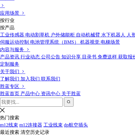
应用场景
按行业
按产品
工业传感器
电动割草机
户外储能柜
自动机械臂
水下机器人
人
伺服运动控制
电池管理系统（BMS）
机器视觉
电梯场景
内容与服务
产品资讯
行业动态
公司公告
知识分享
目录书
免费送样
获取报
定制服务
关于我们
了解我们
加入我们
联系我们
胜蓝专区
胜蓝首页
产品中心
资讯中心
关于胜蓝
热门搜索
m12线束
m12连接器
工业线束
dp航空插头
最近搜索
清空历史记录