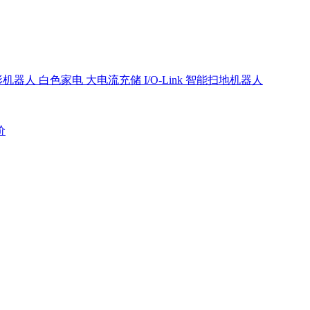
形机器人
白色家电
大电流充储
I/O-Link
智能扫地机器人
价