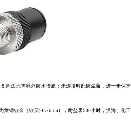
洗设备周边无需额外防水措施；未连接时配防尘盖，进一步保
为黄铜镀金（镀层≥0.76μm），耐盐雾500小时，沿海、化