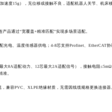
振动（加速度15g），无位移或接触不良，适配机器人关节、机
连
产品通过“宽覆盖+精准匹配”实现多场景适配。
适配光电、温度传感器供电；4-8芯支持Profinet、EtherC
（2芯最大8A适配动力、12芯最大2A适配信号），接触电阻≤5
精准。
蔽线缆，兼容PVC、XLPE绝缘材质，无需因线缆规格更换连接器