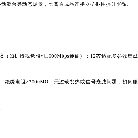
床移动滑台等动态场景，比普通成品连接器抗振性提升40%。
AT协议（如机器视觉相机1000Mbps传输）；12芯适配多参数集
mΩ，绝缘电阻≥2000MΩ，无过载发热或信号衰减问题，如伺
。