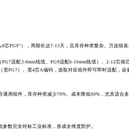
头8芯PG9”），周期长达7-15天，且库存种类繁杂。
万连
组装
7适配3-6mm线缆、PG9适配6-10mm线缆）、2-12芯
需PG7）、需4芯A编码，选取对应组件即可即时适配，设备
通用组件，库存种类减少70%、成本降低60%，尤其适合
能参数完全对标工业标准，形成全维度防护。